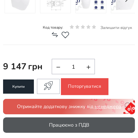
Залишити відгук
Код товару:
9 147
грн
−
+
Поторгуватися
Купити
Отримайте додаткову знижку від
менеджера
Працюємо з ПДВ