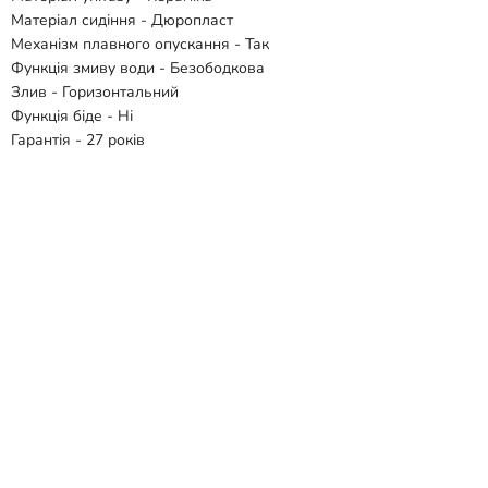
Матеріал сидіння - Дюропласт
Механізм плавного опускання - Так
Функція змиву води - Безободкова
Злив - Горизонтальний
Функція біде - Ні
Гарантія - 27 років
Комплектація:
- Чаша унітазу
- Бачок
- Сидіння
Відгуки
Способи доставки
Способи оплати