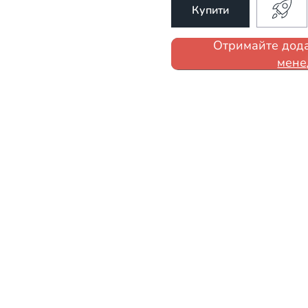
Купити
Отримайте дода
мене