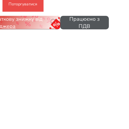
Поторгуватися
ткову знижку від
Працюємо з
джера
ПДВ