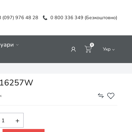
 (097) 976 48 28
0 800 336 349 (Безкоштовно)
суари
0
Укр
4116257W
к
+