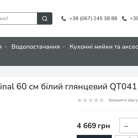
+38 (067) 245 38 88
+38
я
Водопостачання
Кухонні мийки та аксе
dinal 60 см білий глянцевий QT0
Залишити відгу
4 669
грн
−