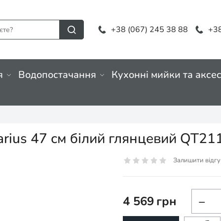
+38 (067) 245 38 88
+38
я
Водопостачання
Кухонні мийки та аксе
arius 47 см білий глянцевий Q
Залишити відгу
4 569
грн
−