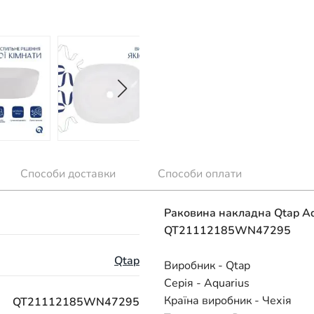
Способи доставки
Способи оплати
Раковина накладна Qtap Aq
QT21112185WN47295
Qtap
Виробник - Qtap
Серія - Aquarius
Країна виробник - Чехія
QT21112185WN47295