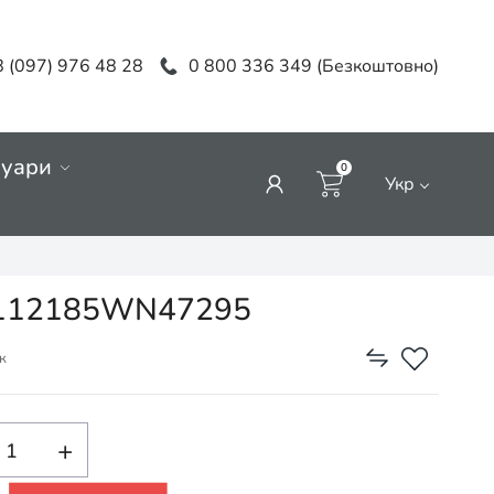
 (097) 976 48 28
0 800 336 349 (Безкоштовно)
суари
0
Укр
T21112185WN47295
к
+