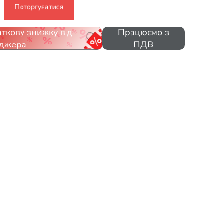
Поторгуватися
ткову знижку від
Працюємо з
джера
ПДВ