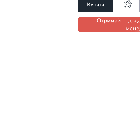
Купити
Отримайте дода
мене