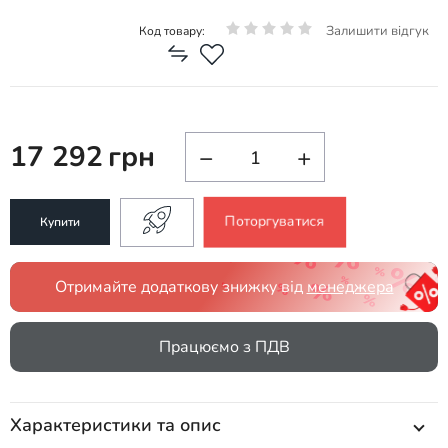
Залишити відгук
Код товару:
17 292
грн
−
+
Поторгуватися
Купити
Отримайте додаткову знижку від
менеджера
Працюємо з ПДВ
Характеристики та опис