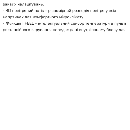
зайвих налаштувань.
- 4D повітряний потік – рівномірний розподіл повітря у всіх
напрямках для комфортного мікроклімату.
- Функція I FEEL - інтелектуальний сенсор температури в пульті
дистанційного керування передає дані внутрішньому блоку для
максимально комфортного мікроклімату саме там, де
знаходиться користувач.
- Зручність монтажу – два варіанти підключення дренажного
трубопроводу, що дають гнучкість у виборі схеми установки.
- Прихований LED-дисплей для зручності експлуатації.
- Підтримка Wi-Fi (Wi-Fi ready) – можливість керування
кондиціонером дистанційно через смартфон (додаток
встановлюється окремо).
Функціональні можливості:
- Інверторна технологія – економія енергії та плавна робота без
стрибків потужності.
- Інтелектуальне розморожування – активується лише за
необхідності, не витрачає зайву енергію.
- Wi-Fi Ready - управління зі смартфона через програму.