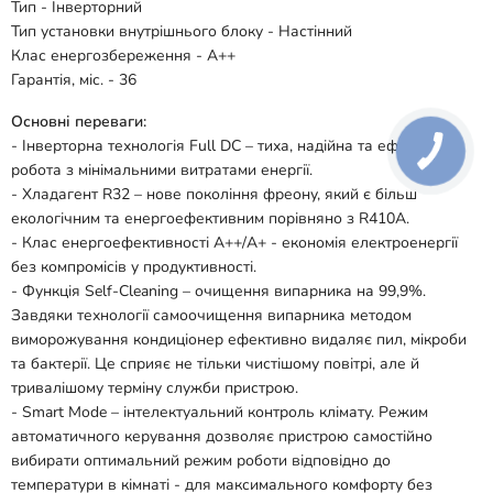
Тип - Інверторний
Тип установки внутрішнього блоку - Настінний
Клас енергозбереження - A++
Гарантія, міс. - 36
Основні переваги:
- Інверторна технологія Full DC – тиха, надійна та ефективна
робота з мінімальними витратами енергії.
- Хладагент R32 – нове покоління фреону, який є більш
екологічним та енергоефективним порівняно з R410A.
- Клас енергоефективності А++/А+ - економія електроенергії
без компромісів у продуктивності.
- Функція Self-Cleaning – очищення випарника на 99,9%.
Завдяки технології самоочищення випарника методом
виморожування кондиціонер ефективно видаляє пил, мікроби
та бактерії. Це сприяє не тільки чистішому повітрі, але й
тривалішому терміну служби пристрою.
- Smart Mode – інтелектуальний контроль клімату. Режим
автоматичного керування дозволяє пристрою самостійно
вибирати оптимальний режим роботи відповідно до
температури в кімнаті - для максимального комфорту без