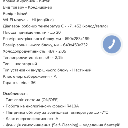
Країна-виробник - Китай
Вид товару - Кондиціонер
Колір - Білий
Wi-Fi модуль - Ні (опційно)
Діапазон робочих температур С - -7...+52 (холод/тепло)
Площа приміщення, м² - до 20
Розмір внутрішнього блоку, мм - 690x283x199
Розмір зовнішнього блоку, мм - 649x450x232
Холодопродуктивність, КВт - 2,05
Теплопродуктивність, кВт - 2,15
Тип - Інверторний
Тип установки внутрішнього блоку - Настінний
Клас енергозбереження - A
Гарантія, міс. - 36
Особливості:
- Тип: спліт-система (ON/OFF)
- Робота на екологічному фреоні R410A
- Підтримка обігріву за зовнішньої температури до -7°C
- Клас енергоефективності A
- Функція самоочищення (Self-Cleaning) – видалення бактерій