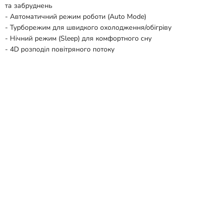
та забруднень
- Автоматичний режим роботи (Auto Mode)
- Турборежим для швидкого охолодження/обігріву
- Нічний режим (Sleep) для комфортного сну
- 4D розподіл повітряного потоку
- Wi-Fi ready (можливість підключення модуля)
- Антикорозійний корпус зовнішнього блоку
- Двосторонній дренаж для зручності монтажу.
- Функція самодіагностики та автоперезапуску
Переваги:
- Економічність – низьке енергоспоживання завдяки класу A
- Універсальність – підходить як для охолодження, так і для
обігріву.
- Тиха робота – комфортний рівень шуму
- Чисте повітря – система самоочищення видаляє до 99,9%
бактерій
- Зручне управління - пульт ДК та можливість Wi-Fi управління
- Простий монтаж та обслуговування – продумана конструкція
- Надійність – якісні комплектуючі та захист від корозії.