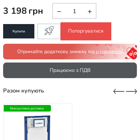
3 198
грн
−
+
Поторгуватися
Купити
Отримайте додаткову знижку від
менеджера
Працюємо з ПДВ
Разом купують