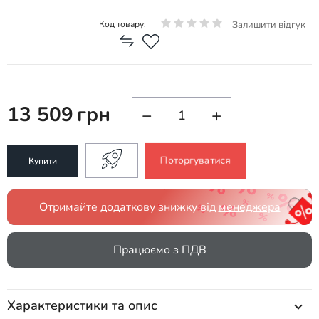
Залишити відгук
Код товару:
13 509
грн
−
+
Поторгуватися
Купити
Отримайте додаткову знижку від
менеджера
Працюємо з ПДВ
Характеристики та опис