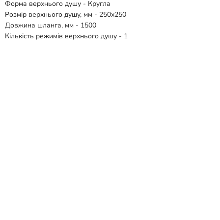
Форма верхнього душу - Кругла
Розмір верхнього душу, мм - 250х250
Довжина шланга, мм - 1500
Кількість режимів верхнього душу - 1
Кількість режимів ручного душу - 4
Підключення - G 1/2
Гарантія - 60 міс.
Відгуки
Способи доставки
Способи оплати
Схожі товари
-39 %
-25 %