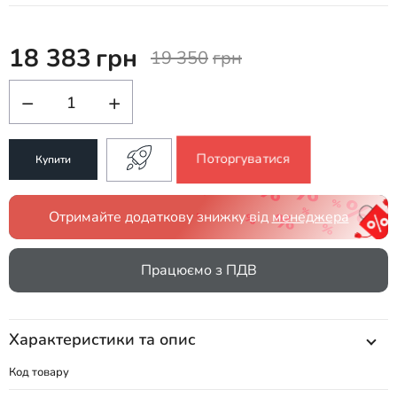
18 383
грн
19 350
грн
−
+
Поторгуватися
Купити
Отримайте додаткову знижку від
менеджера
Працюємо з ПДВ
Характеристики та опис
Код товару