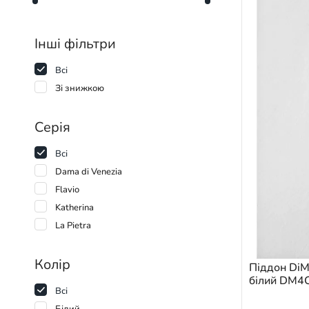
Інші фільтри
Всі
Зі знижкою
Серія
Всі
Dama di Venezia
Flavio
Katherina
La Pietra
Колір
Піддон DiM
білий DM
Всі