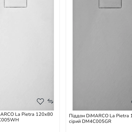
ARCO La Pietra 120х80
Піддон DiMARCO La Pietra
4С005WH
сірий DM4С005GR