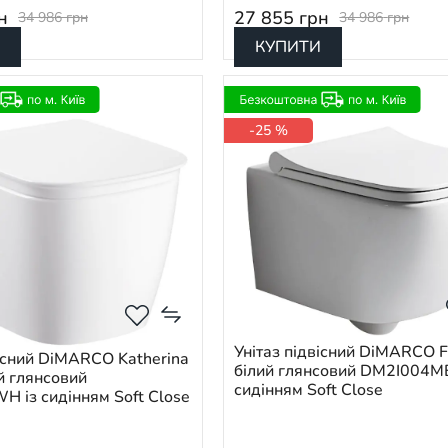
н
27 855
грн
34 986
грн
34 986
грн
КУПИТИ
-25 %
Унітаз підвісний DiMARCO F
вісний DiMARCO Katherina
білий глянсовий DM2I004MB
й глянсовий
сидінням Soft Close
із сидінням Soft Close