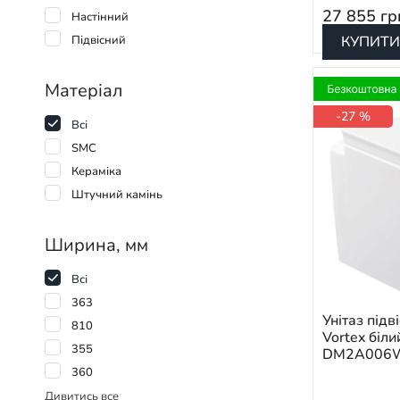
27 855
гр
Настінний
Підвісний
КУПИТИ
Матеріал
-27 %
Всі
SMC
Кераміка
Штучний камінь
Ширина, мм
Всі
363
Унітаз під
810
Vortex біли
355
DM2A006WH 
360
Дивитись все