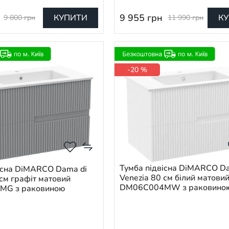
9 955
грн
КУПИТИ
К
9 800
грн
11 990
грн
-20 %
Тумба підвісна DiMARCO D
існа DiMARCO Dama di
Venezia 80 см білий матови
 см графіт матовий
DM06C004MW з раковино
MG з раковиною