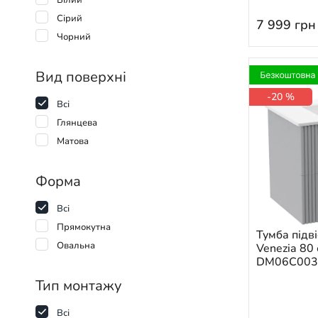
Білий
Сірий
7 999
грн
Чорний
Вид поверхні
-20 %
Всі
Глянцева
Матова
Форма
Всі
Прямокутна
Тумба підв
Овальна
Venezia 80
DM06C003
Тип монтажу
Всі