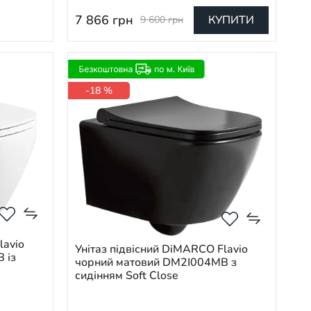
7 866
грн
КУПИТИ
9 600
грн
-18 %
lavio
Унітаз підвісний DiMARCO Flavio
 із
чорний матовий DM2I004MB з
сидінням Soft Close