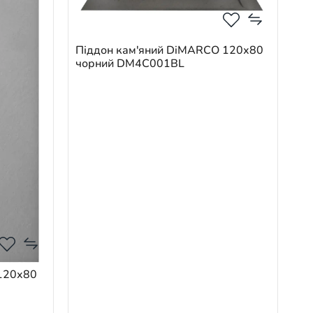
Піддон кам'яний DiMARCO 120х80
чорний DM4С001BL
 120х80