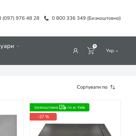
 (097) 976 48 28
0 800 336 349 (Безкоштовно)
суари
0
Укр
Сортувати по
-27 %