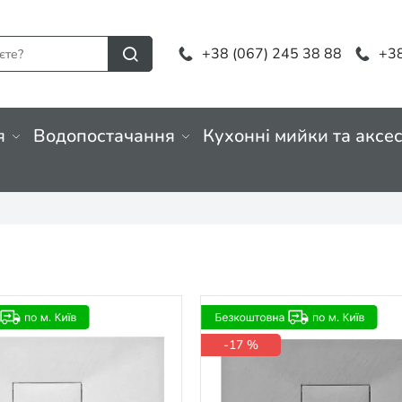
+38 (067) 245 38 88
+38
я
Водопостачання
Кухонні мийки та аксе
-17 %