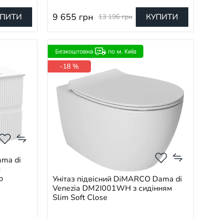
9 655
грн
УПИТИ
КУПИТИ
13 196
грн
-18 %
ama di
й
ю
Унітаз підвісний DiMARCO Dama di
Venezia DM2I001WH з сидінням
Slim Soft Close