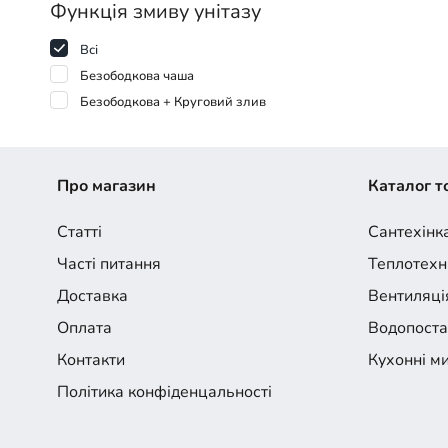
Функція змиву унітазу
Всі
Безободкова чаша
Безободкова + Круговий злив
Про магазин
Каталог т
Статті
Сантехінк
Часті питання
Теплотехн
Доставка
Вентиляці
Оплата
Водопост
Контакти
Кухонні м
Політика конфіденцальності